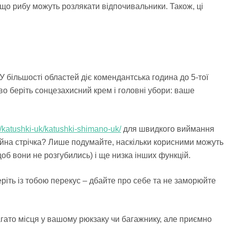
що рибу можуть розлякати відпочивальники. Також, ці
У більшості областей діє комендантська година до 5-тої
ово беріть сонцезахисний крем і головні убори: ваше
a/katushki-uk/katushki-shimano-uk/
для швидкого виймання
ляційна стрічка? Лише подумайте, наскільки корисними можуть
щоб вони не розгубились) і ще низка інших функцій.
беріть із тобою перекус – дбайте про себе та не заморюйте
агато місця у вашому рюкзаку чи багажнику, але приємно