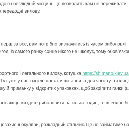
дою і безлюдній місцині. Це дозволить вам не переживати, 
апередодні вилову.
 перш за все, вам потрібно визначитись із часом риболовлі. 
игод. Із самого ранку сонце нікого не шкодує, тому обов’язк
мфортного і легального вилову, котушка
https://shimano.kiev.u
. Тут уже у вас і могло постати питання: а для чого тут ізо
ку й приманку у відкритих упаковках, щоб закріпити гачки (
авіть якщо ви їдете риболовити на кілька годин, то всеодно 
цезахисні окуляри, розкладний стільчик. Це не займатиме б