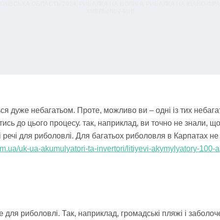
 КИЇВСЬКА ОБЛАСТЬ 2024
,
РИБАЛКА НА ВОЛИНІ
,
РИБАЛКА НА ІВАНО-ФРА
ХМЕЛЬНИЧЧИНІ
ся дуже небагатьом. Проте, можливо ви – одні із тих небаг
сь до цього процесу. так, наприклад, ви точно не знали, що 
і речі для риболовлі. Для багатьох риболовля в Карпатах не
com.ua/uk-ua-akumulyatori-ta-invertori/litiyevi-akymylyatory-100-a
 для риболовлі. Так, наприклад, громадські пляжі і заболоче