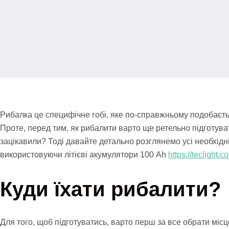
РИБАЛКА БІЛЯ КИЄВА |
Рибалка це специфічне гобі, яке по-справжньому подобаєть
Проте, перед тим, як рибалити варто ще ретельно підготувати
зацікавили? Тоді давайте детально розглянемо усі необхідн
використовуючи літієві акумулятори 100 Ah
https://teclight.
Куди їхати рибалити?
Для того, щоб підготуватись, варто перш за все обрати місце