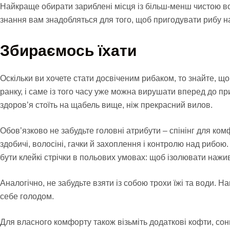
Найкраще обирати зариблені місця із більш-менш чистою во
знання вам знадобляться для того, щоб пригодувати рибу н
Збираємось їхати
Оскільки ви хочете стати досвіченим рибаком, то знайте, що
ранку, і саме із того часу уже можна вирушати вперед до пр
здоров’я стоїть на щабель вище, ніж прекрасний вилов.
Обов’язково не забудьте головні атрибути – спінінг для ко
здобичі, волосіні, гачки й захоплення і контролю над рибою
бути клейкі стрічки в польових умовах: щоб ізолювати нажив
Аналогічно, не забудьте взяти із собою трохи їжі та води. Н
себе голодом.
Для власного комфорту також візьміть додаткові кофти, сон