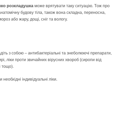
жко розкладушка
може врятувати таку ситуацію. Тож про
атомічну будову тіла, також вона складна, переносна,
роз або жару, дощі, сніг та вологу.
адіть з собою – антибактеріальні та знеболюючі препарати,
тирі, ліки проти звичайних вірусних хвороб (сиропи від
і тощо).
 необхідні індивідуальні ліки.