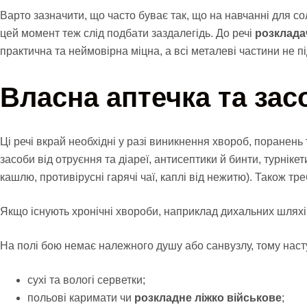
Варто зазначити, що часто буває так, що на навчанні для со
цей момент теж слід подбати заздалегідь. До речі
розклада
практична та неймовірна міцна, а всі металеві частини не пі
Власна аптечка та засо
Ці речі вкрай необхідні у разі виникнення хвороб, поранен
засоби від отруєння та діареї, антисептики й бинти, турнікет
кашлю, противірусні гарячі чаї, каплі від нежитю). Також тр
Якщо існують хронічні хвороби, наприклад дихальних шляхів,
На полі бою немає належного душу або санвузлу, тому наступ
сухі та вологі серветки;
польові каримати чи
розкладне ліжко військове
;