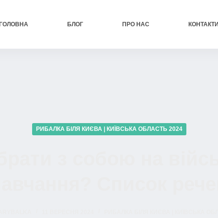
ГОЛОВНА
БЛОГ
ПРО НАС
КОНТАКТ
РИБАЛКА БІЛЯ КИЄВА | КИЇВСЬКА ОБЛАСТЬ 2024
брати з собою на війсь
навчання? Список рече
ARYBALKA
11 ВЕРЕСНЯ 2024
РИБАЛКА БІЛЯ КИЄВА | КИЇВСЬКА ОБ