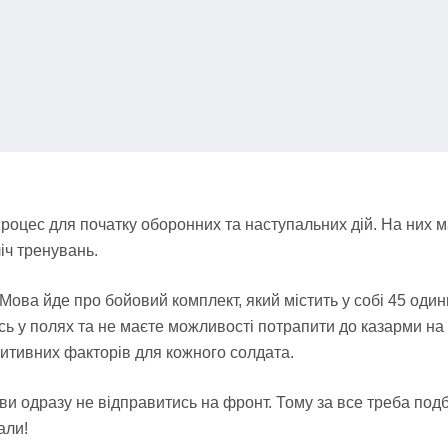
процес для початку оборонних та наступальних дій. На них 
ліч тренувань.
Мова йде про бойовий комплект, який містить у собі 45 одини
ь у полях та не маєте можливості потрапити до казарми на н
зитивних факторів для кожного солдата.
 ви одразу не відправитись на фронт. Тому за все треба подба
али!