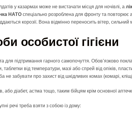
лдатів у казармах може не вистачати місця для ночівлі, а
лі
чка НАТО
спеціально розроблена для фронту та повторює ан
ддаються корозії. Вона відмінно переносить вітер, сильний мо
би особистої гігієни
ь та для підтримання гарного самопочуття. Обов’язково покл
и, таблетки від температури, мазі або спрей від опіків, плас
еба не забувати про захист від шкідливих комах (комарі, кліщ
 або діабет, астма тощо, таким бійцям крім основної аптечки
ні речі треба взяти з собою із дому: