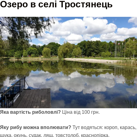
Озеро в селі Тростянець
Яка вартість риболовлі?
Ціна від 100 грн.
Яку рибу можна вполювати?
Тут водяться: короп, карась,
щука, окунь, судак, лящ, товстолоб, краснопірка.