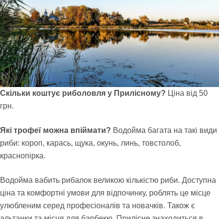
Скільки коштує риболовля у Прилісному?
Ціна від 50
грн.
Які трофеї можна впіймати?
Водойма багата на такі види
риби: короп, карась, щука, окунь, линь, товстолоб,
краснопірка.
Водойма вабить рибалок великою кількістю риби. Доступна
ціна та комфортні умови для відпочинку, роблять це місце
улюбленим серед професіоналів та новачків. Також є
альтанки та місця для барбекю. Прилісне знаходиться в